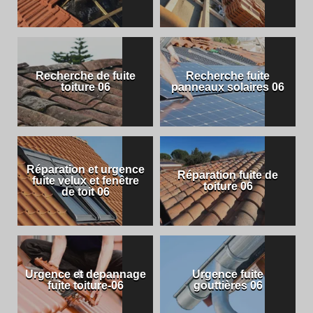
Recherche de fuite
Recherche fuite
toiture 06
panneaux solaires 06
Réparation et urgence
Réparation fuite de
fuite velux et fenêtre
toiture 06
de toit 06
Urgence et depannage
Urgence fuite
fuite toiture-06
gouttières 06