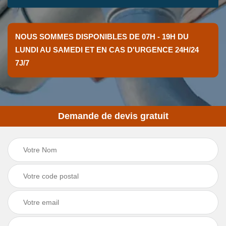
NOUS SOMMES DISPONIBLES DE 07H - 19H DU
LUNDI AU SAMEDI ET EN CAS D'URGENCE 24H/24
7J/7
Demande de devis gratuit