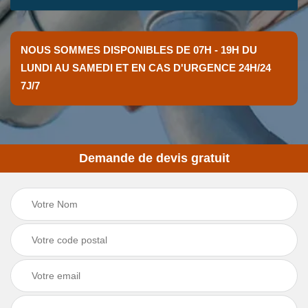
NOUS SOMMES DISPONIBLES DE 07H - 19H DU
LUNDI AU SAMEDI ET EN CAS D'URGENCE 24H/24
7J/7
Demande de devis gratuit