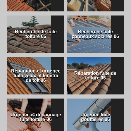
Recherche de fuite
Recherche fuite
toiture 06
panneaux solaires 06
Réparation et urgence
Réparation fuite de
fuite velux et fenêtre
toiture 06
de toit 06
Urgence et depannage
Urgence fuite
fuite toiture-06
gouttières 06