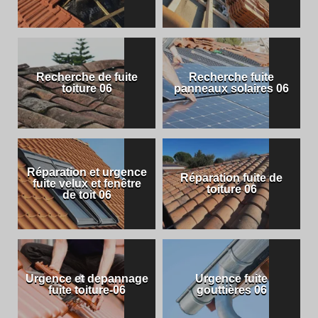
Recherche de fuite
Recherche fuite
toiture 06
panneaux solaires 06
Réparation et urgence
Réparation fuite de
fuite velux et fenêtre
toiture 06
de toit 06
Urgence et depannage
Urgence fuite
fuite toiture-06
gouttières 06