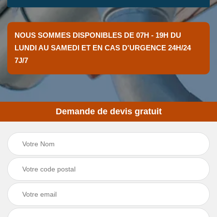
NOUS SOMMES DISPONIBLES DE 07H - 19H DU
LUNDI AU SAMEDI ET EN CAS D'URGENCE 24H/24
7J/7
Demande de devis gratuit