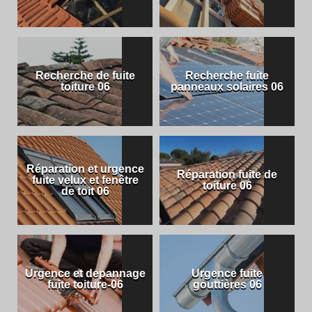
Recherche de fuite
Recherche fuite
toiture 06
panneaux solaires 06
Réparation et urgence
Réparation fuite de
fuite velux et fenêtre
toiture 06
de toit 06
Urgence et depannage
Urgence fuite
fuite toiture-06
gouttières 06