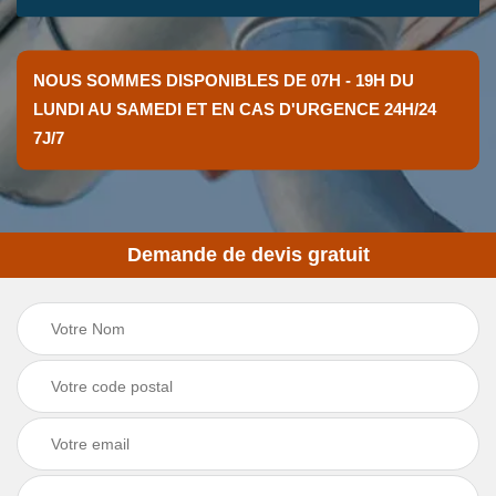
NOUS SOMMES DISPONIBLES DE 07H - 19H DU
LUNDI AU SAMEDI ET EN CAS D'URGENCE 24H/24
7J/7
Demande de devis gratuit