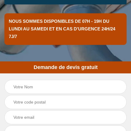
NOUS SOMMES DISPONIBLES DE 07H - 19H DU
LUNDI AU SAMEDI ET EN CAS D'URGENCE 24H/24
7J/7
Demande de devis gratuit