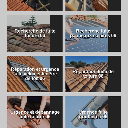
Recherche de fuite
Recherche fuite
toiture 06
panneaux solaires 06
Réparation et urgence
Réparation fuite de
fuite velux et fenêtre
toiture 06
de toit 06
Urgence et depannage
Urgence fuite
fuite toiture-06
gouttières 06