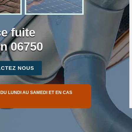
e fuite
on 06750
CTEZ NOUS
 DU LUNDI AU SAMEDI ET EN CAS