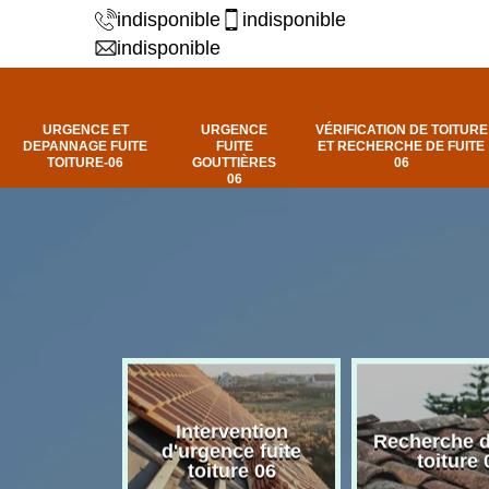
indisponible
indisponible
indisponible
URGENCE ET
URGENCE
VÉRIFICATION DE TOITURE
DEPANNAGE FUITE
FUITE
ET RECHERCHE DE FUITE
TOITURE-06
GOUTTIÈRES
06
06
Intervention
fuite de
Recherche d
d'urgence fuite
ure 06
toiture 
toiture 06