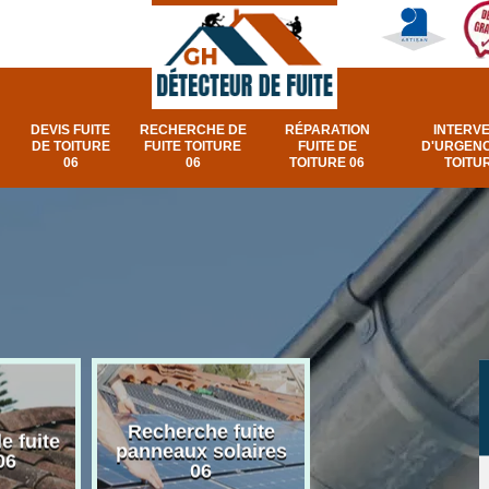
DEVIS FUITE
RECHERCHE DE
RÉPARATION
INTERV
DE TOITURE
FUITE TOITURE
FUITE DE
D'URGENC
06
06
TOITURE 06
TOITUR
Recherche fuite
Réparation e
e fuite
panneaux solaires
urgence fuite v
06
06
et fenêtre de toi