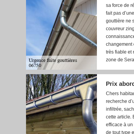
sa force de r
fait pas d’une
gouttière ne 
couvreur zin
connaissance
changement de
très fiable e
zone de Ser
Prix abord
Chers habitan
recherche d’u
infiltrée, sa
cette article
efficace à un
de tout type e