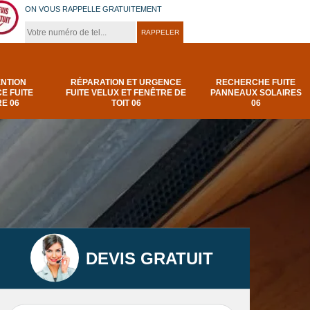
ON VOUS RAPPELLE GRATUITEMENT
ENTION
RÉPARATION ET URGENCE
RECHERCHE FUITE
E FUITE
FUITE VELUX ET FENÊTRE DE
PANNEAUX SOLAIRES
E 06
TOIT 06
06
DEVIS GRATUIT
t
Urgence et
Réparation fuite de
elux
depannage fuite
toiture 06
t 06
toiture-06