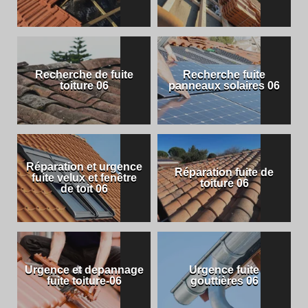
Recherche de fuite
Recherche fuite
toiture 06
panneaux solaires 06
Réparation et urgence
Réparation fuite de
fuite velux et fenêtre
toiture 06
de toit 06
Urgence et depannage
Urgence fuite
fuite toiture-06
gouttières 06