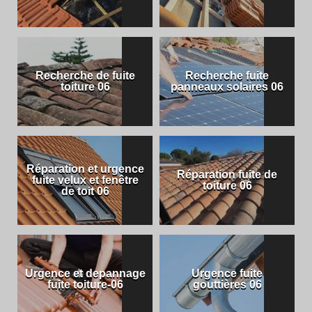
Recherche de fuite
Recherche fuite
toiture 06
panneaux solaires 06
Réparation et urgence
Réparation fuite de
fuite velux et fenêtre
toiture 06
de toit 06
Urgence et depannage
Urgence fuite
fuite toiture-06
gouttières 06