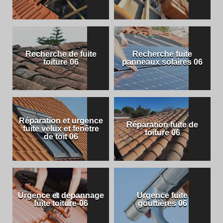
Recherche de fuite
Recherche fuite
toiture 06
panneaux solaires 06
Réparation et urgence
Réparation fuite de
fuite velux et fenêtre
toiture 06
de toit 06
Urgence et depannage
Urgence fuite
fuite toiture-06
gouttières 06