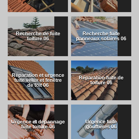
Recherche de fuite
Recherche fuite
toiture 06
panneaux solaires 06
Réparation et urgence
Réparation fuite de
fuite velux et fenêtre
toiture 06
de toit 06
Urgence et depannage
Urgence fuite
fuite toiture-06
gouttières 06