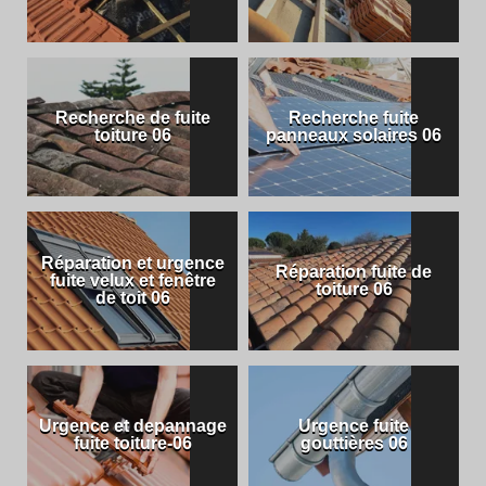
Recherche de fuite
Recherche fuite
toiture 06
panneaux solaires 06
Réparation et urgence
Réparation fuite de
fuite velux et fenêtre
toiture 06
de toit 06
Urgence et depannage
Urgence fuite
fuite toiture-06
gouttières 06