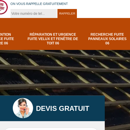
ON VOUS RAPPELLE GRATUITEMENT
ENTION
RÉPARATION ET URGENCE
RECHERCHE FUITE
E FUITE
FUITE VELUX ET FENÊTRE DE
PANNEAUX SOLAIRES
E 06
TOIT 06
06
DEVIS GRATUIT
t
Urgence et
Réparation fuite de
elux
depannage fuite
toiture 06
t 06
toiture-06