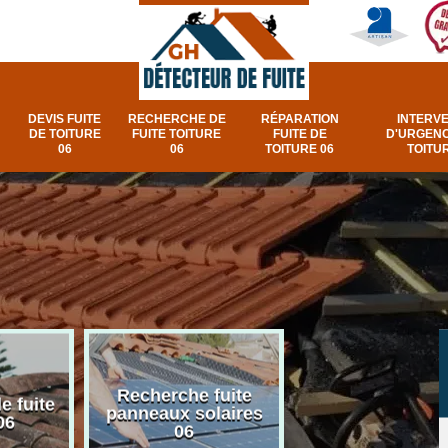
DEVIS FUITE
RECHERCHE DE
RÉPARATION
INTERV
DE TOITURE
FUITE TOITURE
FUITE DE
D'URGENC
06
06
TOITURE 06
TOITUR
Recherche fuite
Réparation e
e fuite
panneaux solaires
urgence fuite v
06
06
et fenêtre de toi