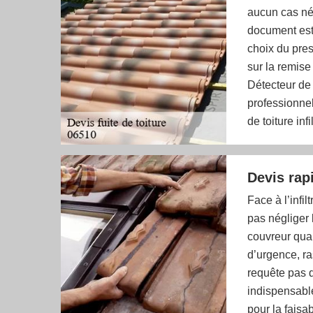
aucun cas né
document est 
choix du pres
sur la remise
Détecteur de 
professionnel
de toiture in
Devis rapi
Face à l’infil
pas négliger
couvreur qual
d’urgence, r
requête pas d
indispensable
pour la faisab