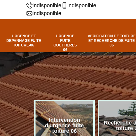
indisponible
indisponible
indisponible
URGENCE ET
URGENCE
VÉRIFICATION DE TOITURE
DEPANNAGE FUITE
FUITE
ET RECHERCHE DE FUITE
TOITURE-06
GOUTTIÈRES
06
06
Intervention
fuite de
Recherche d
d'urgence fuite
ure 06
toiture 
toiture 06