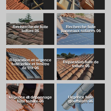
Recherche de fuite
Recherche fuite
toiture 06
panneaux solaires 06
Réparation et urgence
Réparation fuite de
fuite velux et fenêtre
toiture 06
de toit 06
Urgence et depannage
Urgence fuite
fuite toiture-06
gouttières 06