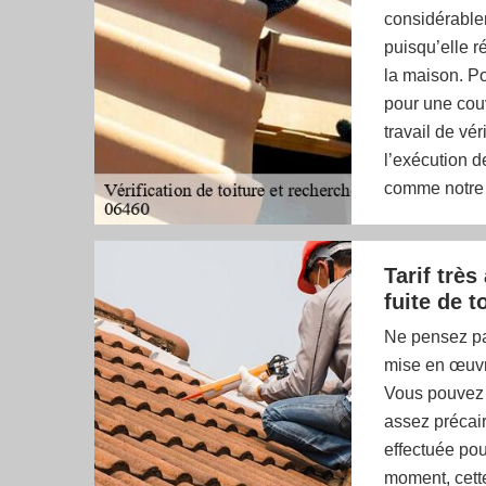
considérablem
puisqu’elle r
la maison. Po
pour une couv
travail de vé
l’exécution d
comme notre 
Tarif trè
fuite de to
Ne pensez pas
mise en œuvre
Vous pouvez 
assez précair
effectuée pou
moment, cette