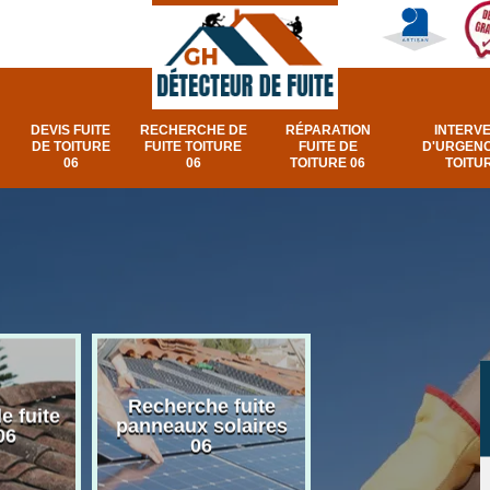
DEVIS FUITE
RECHERCHE DE
RÉPARATION
INTERV
DE TOITURE
FUITE TOITURE
FUITE DE
D'URGENC
06
06
TOITURE 06
TOITUR
Recherche fuite
Réparation e
e fuite
panneaux solaires
urgence fuite v
06
06
et fenêtre de toi