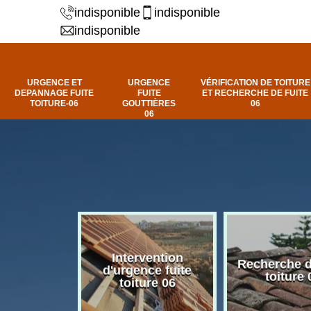
indisponible
indisponible
indisponible
URGENCE ET
URGENCE
VÉRIFICATION DE TOITURE
DEPANNAGE FUITE
FUITE
ET RECHERCHE DE FUITE
TOITURE-06
GOUTTIÈRES
06
06
Intervention
fuite de
Recherche d
d'urgence fuite
ure 06
toiture 
toiture 06