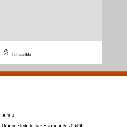
indisponible
06460
Urgence fuite toiture Escragnolles 06460