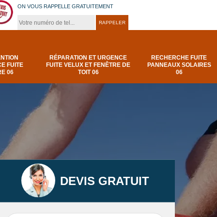
ON VOUS RAPPELLE GRATUITEMENT
ENTION
RÉPARATION ET URGENCE
RECHERCHE FUITE
E FUITE
FUITE VELUX ET FENÊTRE DE
PANNEAUX SOLAIRES
E 06
TOIT 06
06
DEVIS GRATUIT
t
Urgence et
Réparation fuite de
elux
depannage fuite
toiture 06
t 06
toiture-06