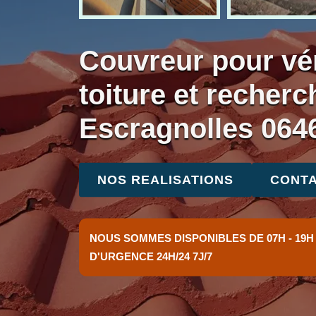
Couvreur pour vér
toiture et recherc
Escragnolles 064
NOS REALISATIONS
CONTA
NOUS SOMMES DISPONIBLES DE 07H - 19H
D'URGENCE 24H/24 7J/7