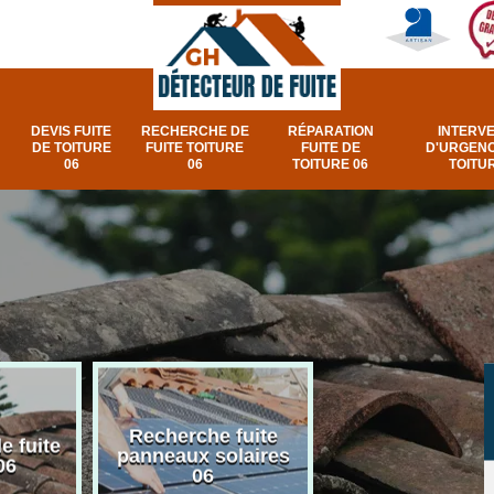
DEVIS FUITE
RECHERCHE DE
RÉPARATION
INTERV
DE TOITURE
FUITE TOITURE
FUITE DE
D'URGENC
06
06
TOITURE 06
TOITUR
Recherche fuite
Réparation e
e fuite
panneaux solaires
urgence fuite v
06
06
et fenêtre de toi