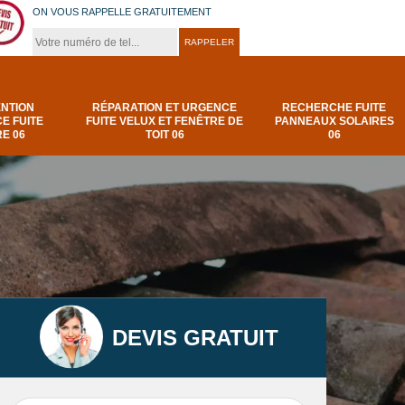
ON VOUS RAPPELLE GRATUITEMENT
ENTION
RÉPARATION ET URGENCE
RECHERCHE FUITE
E FUITE
FUITE VELUX ET FENÊTRE DE
PANNEAUX SOLAIRES
E 06
TOIT 06
06
DEVIS GRATUIT
t
Urgence et
Réparation fuite de
elux
depannage fuite
toiture 06
t 06
toiture-06