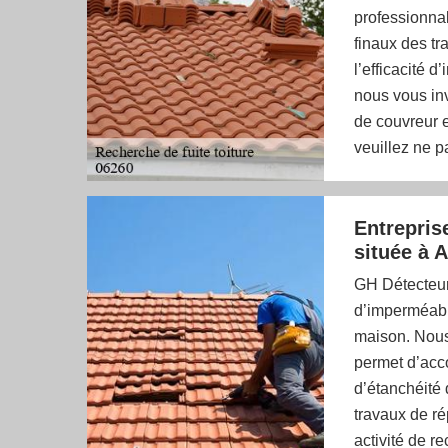
professionnal
finaux des t
l’efficacité 
nous vous inv
de couvreur e
veuillez ne p
Entrepris
située à 
GH Détecteur 
d’imperméabil
maison. Nous
permet d’acco
d’étanchéité 
travaux de ré
activité de re