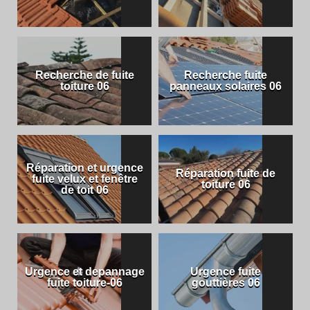
Recherche de fuite
Recherche fuite
toiture 06
panneaux solaires 06
Réparation et urgence
Réparation fuite de
fuite velux et fenêtre
toiture 06
de toit 06
Urgence et depannage
Urgence fuite
fuite toiture-06
gouttières 06