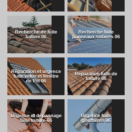
Recherche de fuite
Recherche fuite
toiture 06
panneaux solaires 06
Réparation et urgence
Réparation fuite de
fuite velux et fenêtre
toiture 06
de toit 06
Urgence et depannage
Urgence fuite
fuite toiture-06
gouttières 06