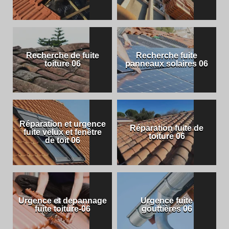
Recherche de fuite
Recherche fuite
toiture 06
panneaux solaires 06
Réparation et urgence
Réparation fuite de
fuite velux et fenêtre
toiture 06
de toit 06
Urgence et depannage
Urgence fuite
fuite toiture-06
gouttières 06