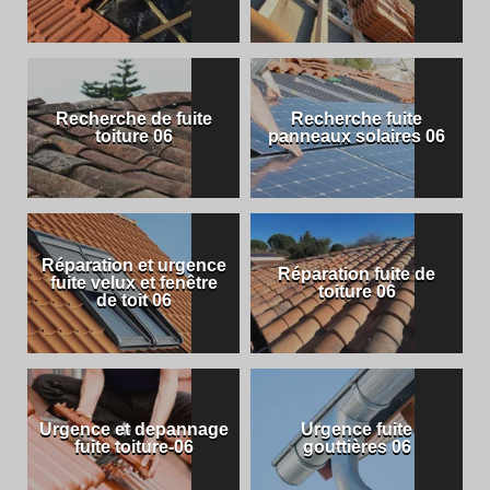
Recherche de fuite
Recherche fuite
toiture 06
panneaux solaires 06
Réparation et urgence
Réparation fuite de
fuite velux et fenêtre
toiture 06
de toit 06
Urgence et depannage
Urgence fuite
fuite toiture-06
gouttières 06