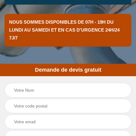
NOUS SOMMES DISPONIBLES DE 07H - 19H DU
LUNDI AU SAMEDI ET EN CAS D'URGENCE 24H/24
7J/7
Demande de devis gratuit