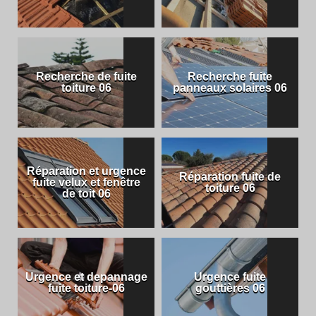
Recherche de fuite
Recherche fuite
toiture 06
panneaux solaires 06
Réparation et urgence
Réparation fuite de
fuite velux et fenêtre
toiture 06
de toit 06
Urgence et depannage
Urgence fuite
fuite toiture-06
gouttières 06