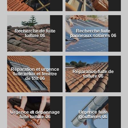
Recherche de fuite
Recherche fuite
toiture 06
panneaux solaires 06
Réparation et urgence
Réparation fuite de
fuite velux et fenêtre
toiture 06
de toit 06
Urgence et depannage
Urgence fuite
fuite toiture-06
gouttières 06