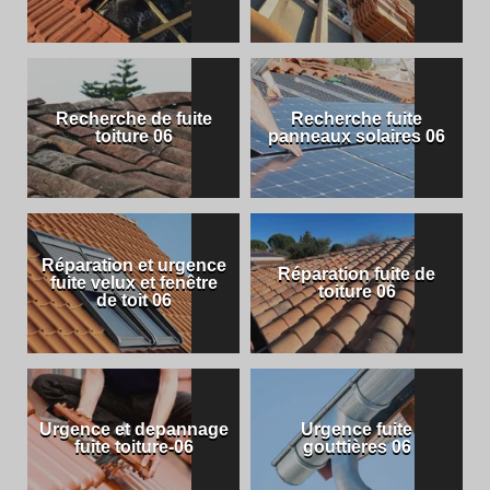
Recherche de fuite
Recherche fuite
toiture 06
panneaux solaires 06
Réparation et urgence
Réparation fuite de
fuite velux et fenêtre
toiture 06
de toit 06
Urgence et depannage
Urgence fuite
fuite toiture-06
gouttières 06