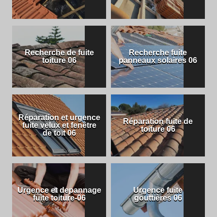
Recherche de fuite
Recherche fuite
toiture 06
panneaux solaires 06
Réparation et urgence
Réparation fuite de
fuite velux et fenêtre
toiture 06
de toit 06
Urgence et depannage
Urgence fuite
fuite toiture-06
gouttières 06