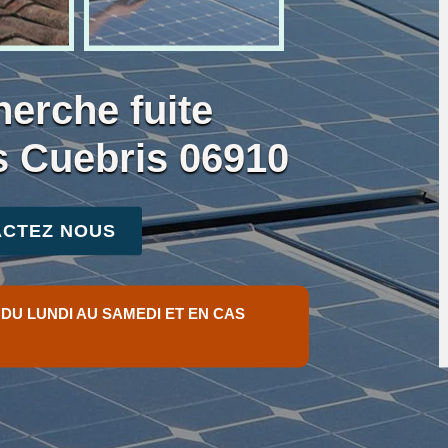
herche fuite
s Cuebris 06910
CTEZ NOUS
 DU LUNDI AU SAMEDI ET EN CAS