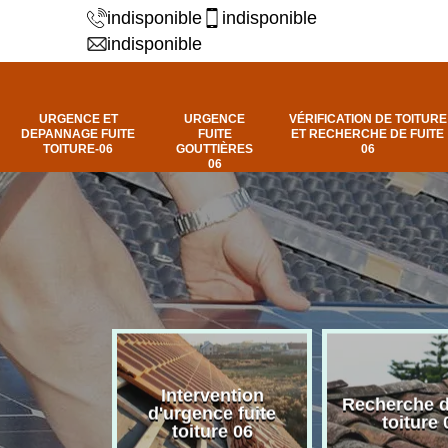
indisponible
indisponible
indisponible
URGENCE ET
URGENCE
VÉRIFICATION DE TOITURE
DEPANNAGE FUITE
FUITE
ET RECHERCHE DE FUITE
TOITURE-06
GOUTTIÈRES
06
06
Intervention
fuite de
Recherche d
d'urgence fuite
ure 06
toiture 
toiture 06