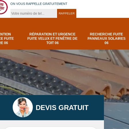
ON VOUS RAPPELLE GRATUITEMENT
ENTION
RÉPARATION ET URGENCE
RECHERCHE FUITE
E FUITE
FUITE VELUX ET FENÊTRE DE
PANNEAUX SOLAIRES
E 06
TOIT 06
06
DEVIS GRATUIT
t
Urgence et
Réparation fuite de
elux
depannage fuite
toiture 06
t 06
toiture-06