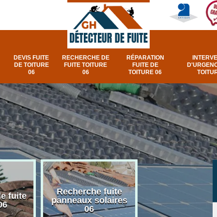
DEVIS FUITE
RECHERCHE DE
RÉPARATION
INTERV
DE TOITURE
FUITE TOITURE
FUITE DE
D'URGENC
06
06
TOITURE 06
TOITUR
Recherche fuite
Réparation e
e fuite
panneaux solaires
urgence fuite v
06
06
et fenêtre de toi