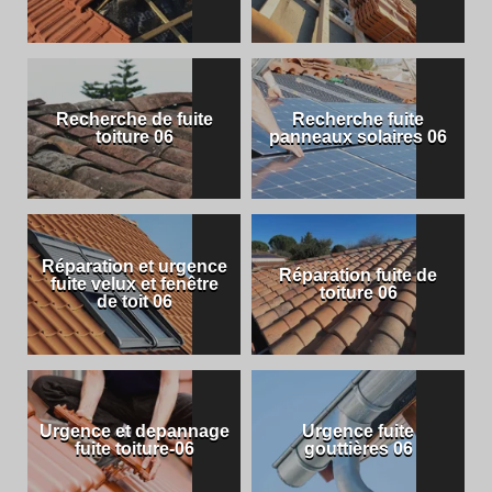
Recherche de fuite
Recherche fuite
toiture 06
panneaux solaires 06
Réparation et urgence
Réparation fuite de
fuite velux et fenêtre
toiture 06
de toit 06
Urgence et depannage
Urgence fuite
fuite toiture-06
gouttières 06