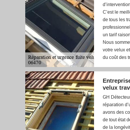
d’interventio
C’est le meil
de tous les t
professionnell
un tarif raiso
Nous sommes s
votre velux e
du coût des t
Entrepris
velux trav
GH Détecteur 
réparation d’
avons des co
de tout état 
de la longévi