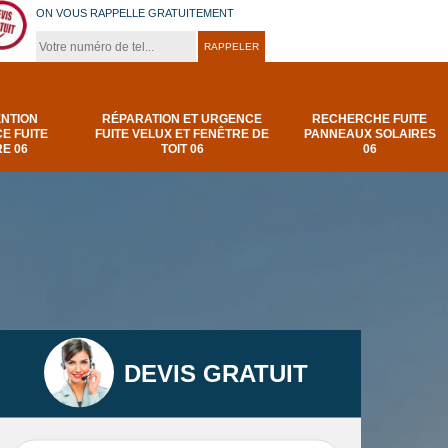
ON VOUS RAPPELLE GRATUITEMENT
ENTION
RÉPARATION ET URGENCE
RECHERCHE FUITE
E FUITE
FUITE VELUX ET FENÊTRE DE
PANNEAUX SOLAIRES
E 06
TOIT 06
06
DEVIS GRATUIT
t
Urgence et
Réparation fuite de
elux
depannage fuite
toiture 06
t 06
toiture-06