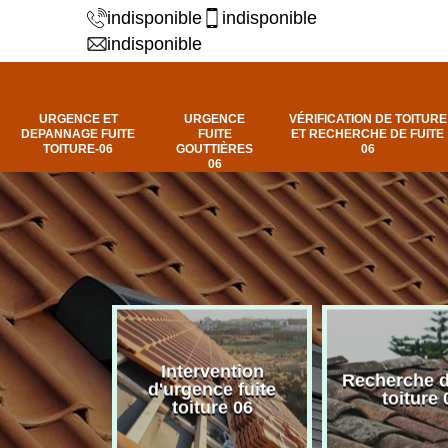
indisponible
indisponible
indisponible
URGENCE ET
URGENCE
VÉRIFICATION DE TOITURE
DEPANNAGE FUITE
FUITE
ET RECHERCHE DE FUITE
TOITURE-06
GOUTTIÈRES
06
06
Intervention
fuite de
Recherche d
d'urgence fuite
ure 06
toiture 
toiture 06