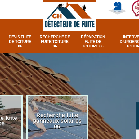
DEVIS FUITE
RECHERCHE DE
RÉPARATION
INTERV
DE TOITURE
FUITE TOITURE
FUITE DE
D'URGENC
06
06
TOITURE 06
TOITUR
Recherche fuite
Réparation e
e fuite
panneaux solaires
urgence fuite v
06
06
et fenêtre de toi