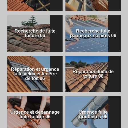
Recherche de fuite
Recherche fuite
toiture 06
panneaux solaires 06
Réparation et urgence
Réparation fuite de
fuite velux et fenêtre
toiture 06
de toit 06
Urgence et depannage
Urgence fuite
fuite toiture-06
gouttières 06