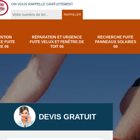
ON VOUS RAPPELLE GRATUITEMENT
ENTION
RÉPARATION ET URGENCE
RECHERCHE FUITE
E FUITE
FUITE VELUX ET FENÊTRE DE
PANNEAUX SOLAIRES
E 06
TOIT 06
06
DEVIS GRATUIT
t
Urgence et
Réparation fuite de
elux
depannage fuite
toiture 06
t 06
toiture-06