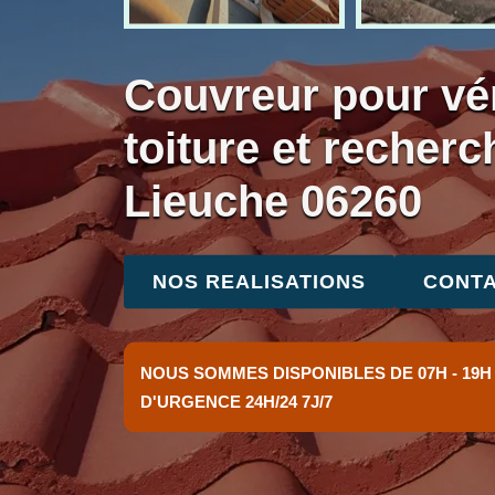
Couvreur pour vér
toiture et recherc
Lieuche 06260
NOS REALISATIONS
CONTA
NOUS SOMMES DISPONIBLES DE 07H - 19H
D'URGENCE 24H/24 7J/7