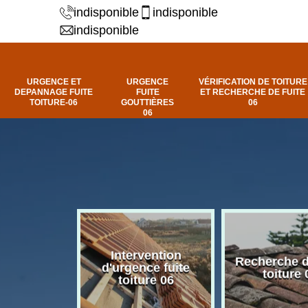
indisponible
indisponible
indisponible
URGENCE ET
URGENCE
VÉRIFICATION DE TOITURE
DEPANNAGE FUITE
FUITE
ET RECHERCHE DE FUITE
TOITURE-06
GOUTTIÈRES
06
06
Intervention
fuite de
Recherche d
d'urgence fuite
ure 06
toiture 
toiture 06