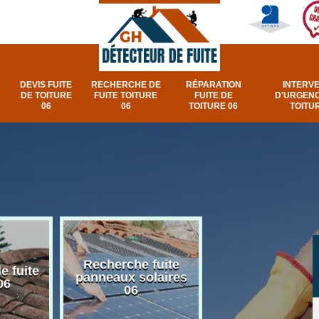
DEVIS FUITE
RECHERCHE DE
RÉPARATION
INTERV
DE TOITURE
FUITE TOITURE
FUITE DE
D'URGENC
06
06
TOITURE 06
TOITUR
Recherche fuite
Réparation e
e fuite
panneaux solaires
urgence fuite v
06
06
et fenêtre de toi