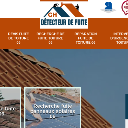
DEVIS FUITE
RECHERCHE DE
RÉPARATION
INTERV
DE TOITURE
FUITE TOITURE
FUITE DE
D'URGENC
06
06
TOITURE 06
TOITUR
Recherche fuite
Réparation e
e fuite
panneaux solaires
urgence fuite v
06
06
et fenêtre de toi