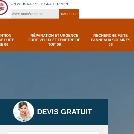
ON VOUS RAPPELLE GRATUITEMENT
ENTION
RÉPARATION ET URGENCE
RECHERCHE FUITE
E FUITE
FUITE VELUX ET FENÊTRE DE
PANNEAUX SOLAIRES
E 06
TOIT 06
06
DEVIS GRATUIT
t
Urgence et
Réparation fuite de
elux
depannage fuite
toiture 06
t 06
toiture-06