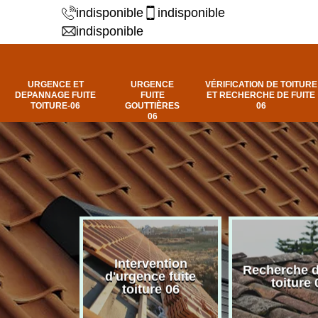
indisponible
indisponible
indisponible
URGENCE ET
URGENCE
VÉRIFICATION DE TOITURE
DEPANNAGE FUITE
FUITE
ET RECHERCHE DE FUITE
TOITURE-06
GOUTTIÈRES
06
06
Intervention
fuite de
Recherche d
d'urgence fuite
ure 06
toiture 
toiture 06