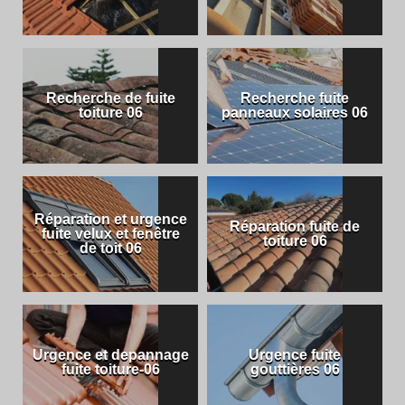
Recherche de fuite
Recherche fuite
toiture 06
panneaux solaires 06
Réparation et urgence
Réparation fuite de
fuite velux et fenêtre
toiture 06
de toit 06
Urgence et depannage
Urgence fuite
fuite toiture-06
gouttières 06