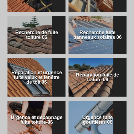
Recherche de fuite
Recherche fuite
toiture 06
panneaux solaires 06
Réparation et urgence
Réparation fuite de
fuite velux et fenêtre
toiture 06
de toit 06
Urgence et depannage
Urgence fuite
fuite toiture-06
gouttières 06