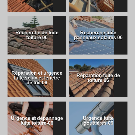
Recherche de fuite
Recherche fuite
toiture 06
panneaux solaires 06
Réparation et urgence
Réparation fuite de
fuite velux et fenêtre
toiture 06
de toit 06
Urgence et depannage
Urgence fuite
fuite toiture-06
gouttières 06