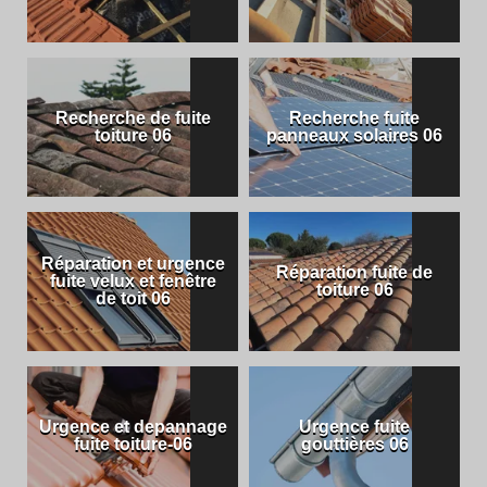
Recherche de fuite
Recherche fuite
toiture 06
panneaux solaires 06
Réparation et urgence
Réparation fuite de
fuite velux et fenêtre
toiture 06
de toit 06
Urgence et depannage
Urgence fuite
fuite toiture-06
gouttières 06