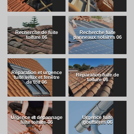
Recherche de fuite
Recherche fuite
toiture 06
panneaux solaires 06
Réparation et urgence
Réparation fuite de
fuite velux et fenêtre
toiture 06
de toit 06
Urgence et depannage
Urgence fuite
fuite toiture-06
gouttières 06