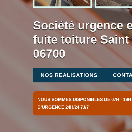
Société urgence 
fuite toiture Sain
06700
NOS REALISATIONS
CONTA
NOUS SOMMES DISPONIBLES DE 07H - 19H
D'URGENCE 24H/24 7J/7