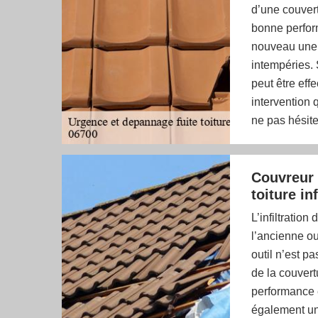
d’une couvert
bonne perform
nouveau une r
intempéries. 
peut être eff
intervention 
ne pas hésite
Couvreur 
toiture inf
L’infiltration
l’ancienne ou
outil n’est pa
de la couvert
performance e
également une