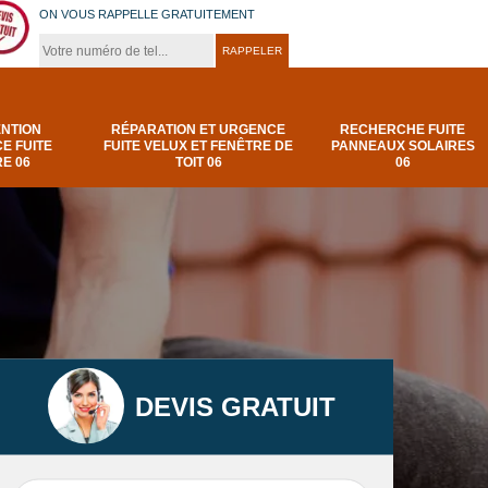
ON VOUS RAPPELLE GRATUITEMENT
ENTION
RÉPARATION ET URGENCE
RECHERCHE FUITE
E FUITE
FUITE VELUX ET FENÊTRE DE
PANNEAUX SOLAIRES
E 06
TOIT 06
06
DEVIS GRATUIT
t
Urgence et
Réparation fuite de
elux
depannage fuite
toiture 06
t 06
toiture-06