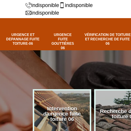
indisponible
indisponible
indisponible
URGENCE ET
URGENCE
VÉRIFICATION DE TOITURE
DEPANNAGE FUITE
FUITE
ET RECHERCHE DE FUITE
TOITURE-06
GOUTTIÈRES
06
06
Intervention
fuite de
Recherche d
d'urgence fuite
ure 06
toiture 
toiture 06