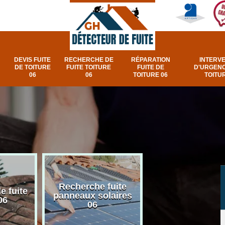
DEVIS FUITE
RECHERCHE DE
RÉPARATION
INTERV
DE TOITURE
FUITE TOITURE
FUITE DE
D'URGENC
06
06
TOITURE 06
TOITUR
Recherche fuite
Réparation e
e fuite
panneaux solaires
urgence fuite v
06
06
et fenêtre de toi