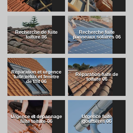
Recherche de fuite
Recherche fuite
toiture 06
panneaux solaires 06
Réparation et urgence
Réparation fuite de
fuite velux et fenêtre
toiture 06
de toit 06
Urgence et depannage
Urgence fuite
fuite toiture-06
gouttières 06