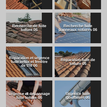
Recherche de fuite
Recherche fuite
toiture 06
panneaux solaires 06
Réparation et urgence
Réparation fuite de
fuite velux et fenêtre
toiture 06
de toit 06
Urgence et depannage
Urgence fuite
fuite toiture-06
gouttières 06