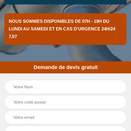
NOUS SOMMES DISPONIBLES DE 07H - 19H DU
LUNDI AU SAMEDI ET EN CAS D'URGENCE 24H/24
7J/7
Demande de devis gratuit