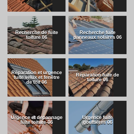
Recherche de fuite
Recherche fuite
toiture 06
panneaux solaires 06
Réparation et urgence
Réparation fuite de
fuite velux et fenêtre
toiture 06
de toit 06
Urgence et depannage
Urgence fuite
fuite toiture-06
gouttières 06