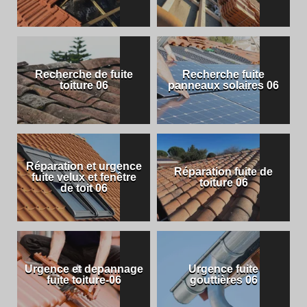
Recherche de fuite
Recherche fuite
toiture 06
panneaux solaires 06
Réparation et urgence
Réparation fuite de
fuite velux et fenêtre
toiture 06
de toit 06
Urgence et depannage
Urgence fuite
fuite toiture-06
gouttières 06