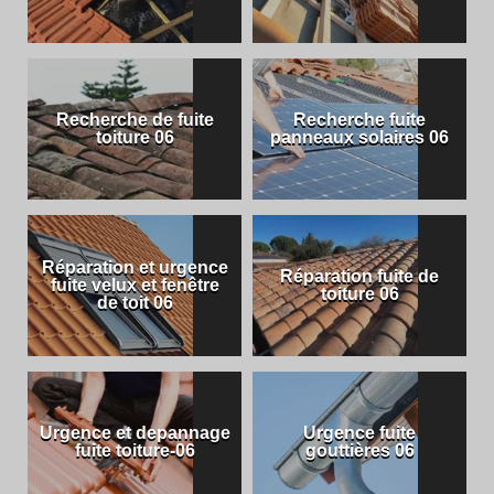
Recherche de fuite
Recherche fuite
toiture 06
panneaux solaires 06
Réparation et urgence
Réparation fuite de
fuite velux et fenêtre
toiture 06
de toit 06
Urgence et depannage
Urgence fuite
fuite toiture-06
gouttières 06