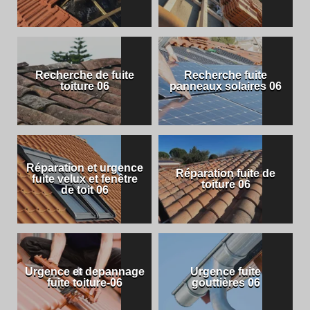
Recherche de fuite
Recherche fuite
toiture 06
panneaux solaires 06
Réparation et urgence
Réparation fuite de
fuite velux et fenêtre
toiture 06
de toit 06
Urgence et depannage
Urgence fuite
fuite toiture-06
gouttières 06