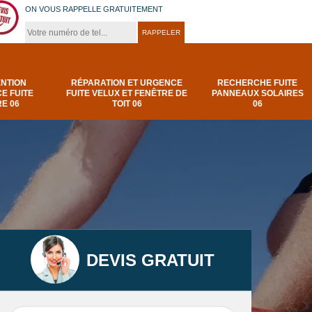
ON VOUS RAPPELLE GRATUITEMENT
ENTION
RÉPARATION ET URGENCE
RECHERCHE FUITE
E FUITE
FUITE VELUX ET FENÊTRE DE
PANNEAUX SOLAIRES
E 06
TOIT 06
06
DEVIS GRATUIT
t
Urgence et
Réparation fuite de
elux
depannage fuite
toiture 06
t 06
toiture-06