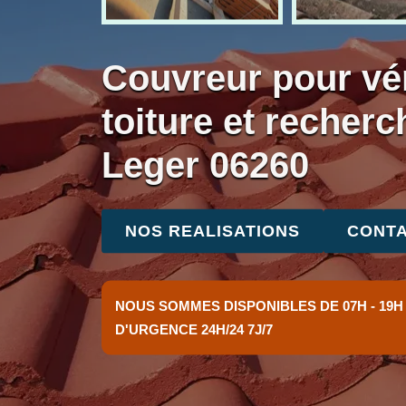
Couvreur pour vér
toiture et recherc
Leger 06260
NOS REALISATIONS
CONTA
NOUS SOMMES DISPONIBLES DE 07H - 19H
D'URGENCE 24H/24 7J/7