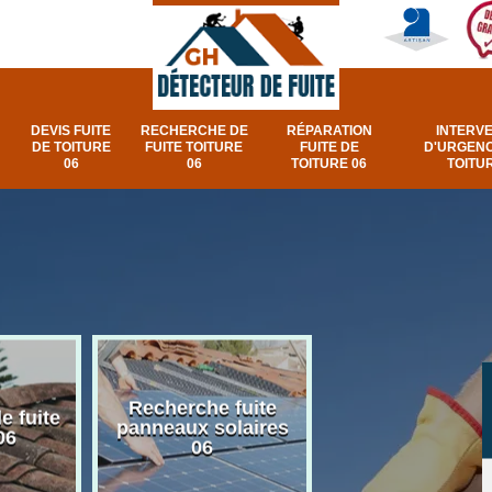
DEVIS FUITE
RECHERCHE DE
RÉPARATION
INTERV
DE TOITURE
FUITE TOITURE
FUITE DE
D'URGENC
06
06
TOITURE 06
TOITUR
Recherche fuite
Réparation e
e fuite
panneaux solaires
urgence fuite v
06
06
et fenêtre de toi