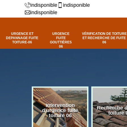
indisponible
indisponible
indisponible
URGENCE ET
URGENCE
VÉRIFICATION DE TOITURE
DEPANNAGE FUITE
FUITE
ET RECHERCHE DE FUITE
TOITURE-06
GOUTTIÈRES
06
06
Intervention
fuite de
Recherche d
d'urgence fuite
ure 06
toiture 
toiture 06