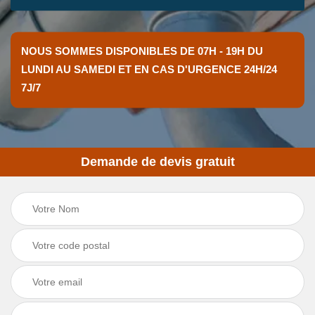
NOUS SOMMES DISPONIBLES DE 07H - 19H DU
LUNDI AU SAMEDI ET EN CAS D'URGENCE 24H/24
7J/7
Demande de devis gratuit