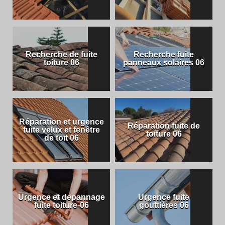
Recherche de fuite
Recherche fuite
toiture 06
panneaux solaires 06
Réparation et urgence
Réparation fuite de
fuite velux et fenêtre
toiture 06
de toit 06
Urgence et depannage
Urgence fuite
fuite toiture-06
gouttières 06