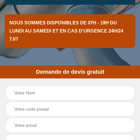
NOUS SOMMES DISPONIBLES DE 07H - 19H DU
LUNDI AU SAMEDI ET EN CAS D'URGENCE 24H/24
7J/7
Demande de devis gratuit