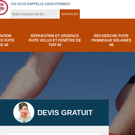
ON VOUS RAPPELLE GRATUITEMENT
ENTION
RÉPARATION ET URGENCE
RECHERCHE FUITE
E FUITE
FUITE VELUX ET FENÊTRE DE
PANNEAUX SOLAIRES
E 06
TOIT 06
06
DEVIS GRATUIT
t
Urgence et
Réparation fuite de
elux
depannage fuite
toiture 06
t 06
toiture-06