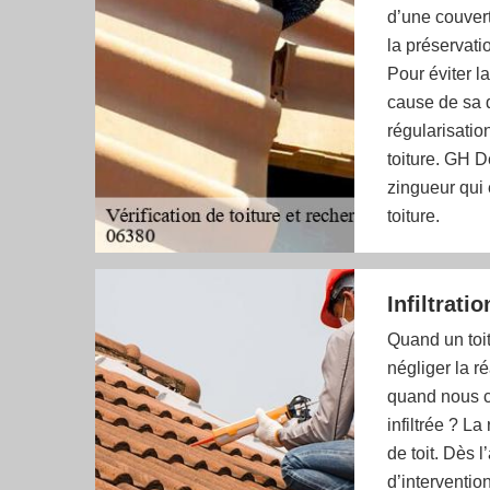
d’une couvert
la préservati
Pour éviter l
cause de sa dé
régularisation
toiture. GH D
zingueur qui 
toiture.
Infiltratio
Quand un toit
négliger la ré
quand nous co
infiltrée ? L
de toit. Dès
d’interventio