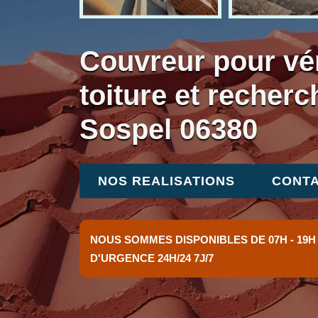
Couvreur pour vér
toiture et recherc
Sospel 06380
NOS REALISATIONS
CONTA
NOUS SOMMES DISPONIBLES DE 07H - 19H
D'URGENCE 24H/24 7J/7