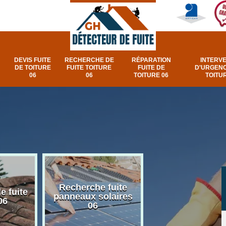
DEVIS FUITE
RECHERCHE DE
RÉPARATION
INTERV
DE TOITURE
FUITE TOITURE
FUITE DE
D'URGENC
06
06
TOITURE 06
TOITUR
Recherche fuite
Réparation e
e fuite
panneaux solaires
urgence fuite v
06
06
et fenêtre de toi