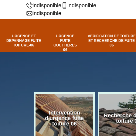
indisponible
indisponible
indisponible
URGENCE ET
URGENCE
VÉRIFICATION DE TOITURE
DEPANNAGE FUITE
FUITE
ET RECHERCHE DE FUITE
TOITURE-06
GOUTTIÈRES
06
06
Intervention
fuite de
Recherche d
d'urgence fuite
ure 06
toiture 
toiture 06