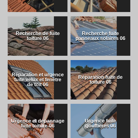
Recherche de fuite
Recherche fuite
toiture 06
panneaux solaires 06
Réparation et urgence
Réparation fuite de
fuite velux et fenêtre
toiture 06
de toit 06
Urgence et depannage
Urgence fuite
fuite toiture-06
gouttières 06