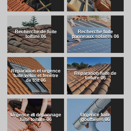
Recherche de fuite
Recherche fuite
toiture 06
panneaux solaires 06
Réparation et urgence
Réparation fuite de
fuite velux et fenêtre
toiture 06
de toit 06
Urgence et depannage
Urgence fuite
fuite toiture-06
gouttières 06