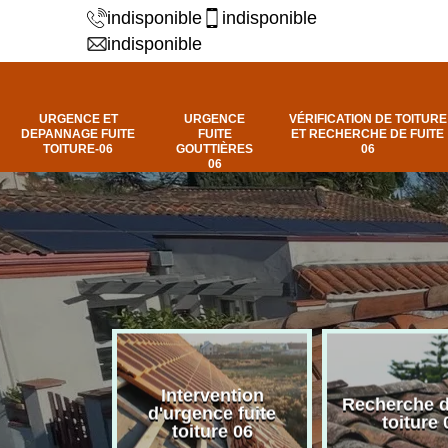
indisponible
indisponible
indisponible
URGENCE ET
URGENCE
VÉRIFICATION DE TOITURE
DEPANNAGE FUITE
FUITE
ET RECHERCHE DE FUITE
TOITURE-06
GOUTTIÈRES
06
06
Intervention
fuite de
Recherche d
d'urgence fuite
ure 06
toiture 
toiture 06