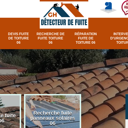
DEVIS FUITE
RECHERCHE DE
RÉPARATION
INTERV
DE TOITURE
FUITE TOITURE
FUITE DE
D'URGENC
06
06
TOITURE 06
TOITUR
Recherche fuite
Réparation e
e fuite
panneaux solaires
urgence fuite v
06
06
et fenêtre de toi