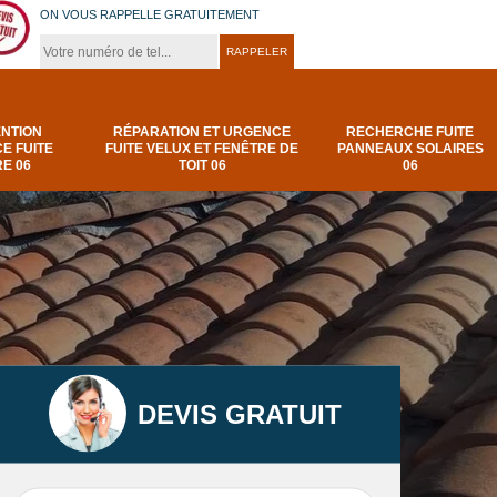
ON VOUS RAPPELLE GRATUITEMENT
ENTION
RÉPARATION ET URGENCE
RECHERCHE FUITE
E FUITE
FUITE VELUX ET FENÊTRE DE
PANNEAUX SOLAIRES
E 06
TOIT 06
06
DEVIS GRATUIT
t
Urgence et
Réparation fuite de
elux
depannage fuite
toiture 06
t 06
toiture-06